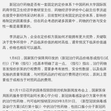
新冠治疗药物是否有一套固定的定价体系？中国药科大学国际医
药商学院卫生经济学教研室主任、药物经济学评价中心副主任李洪超
在接受中新经纬采访时表示，目前暂时没有固定的定价体系，影响价
格制定的因素很多。但在药企考虑的诸多因素中，药物的疗效与安全
性一般是最重要的。
李洪超认为，企业在定价权方面如何才能拥有更大优势，关键取
决于竞争环境中，产品临床价值的相对高低，通常情况下临床价值越
高，价格也相应可以越高。
1月6日，国家医疗保障局印发的《新冠治疗药品价格形成指引(试
行)》(下称《指引》)也基本明确了这一点。《指引》指出，治疗药物
首发报价折算的疗程费用，需要参考有效性、安全性数据，以及临床
实验的质量等因素，与对照药品的疗程治疗费用进行对比，原则上需
要低于或相当于对照药品的费用。
在1月11日召开的国务院联防联控机制新闻发布会上，国家医保
局医药服务管理司副司长黄心宇介绍，新冠病毒感染诊疗方案中所有
的治疗性药物，均可临时报销至2023年3月31日。《新型冠状病毒感
染诊疗方案(试行第十版)》中的治疗性药物，包括口服小分子新冠药