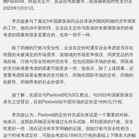
物Paxlovid、阿兹夫定片、莫诺拉韦胶囊等，医保都将临时性支付至
2023年3月31日。
李洪超参与了最近5年国家医保药品目录谈判期间药物经济学测算
的工作。他告诉中新经纬，企业自主定价与医保的专家测算谈判价格
考虑的因素有很多是重合的，也有一些不一样。
除了药物的疗效与安全性，企业在定价时通常还会考虑是否存在
明显的未被满足的市场需求、该领域的市场竞争情况、同类竞品的市
场价格、疗效与安全性相对优劣等，也包括国际市场的价格。而医保
的支付标准要考虑的因素可能更多一些，他表示，除了上述因素，还
需要考虑医保基金整体的支付能力、药物在国际市场的定价、药物的
创新性、药物带来的社会价值等。
据了解，先诺欣与Paxlovid同为3CL靶点。与2022年国家医保目
录失之交臂后，目前Paxlovid在中国市场的定价是1890元/疗程。
李洪超认为，Paxlovid的定价对先诺欣来说是一个重要的对标。
他表示，这两款药物还没有做过头对头试验，即到底谁的疗效、安全
性更好一些，现在还没有非常明确的证据。假如疗效与安全性相当，
这个时候考虑定价，可能会考虑在1890元/疗程的基础上下降多大的幅