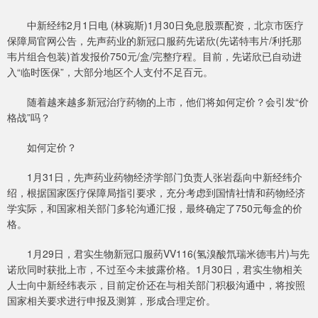
中新经纬2月1日电 (林琬斯)1月30日免息股票配资，北京市医疗
保障局官网公告，先声药业的新冠口服药先诺欣(先诺特韦片/利托那
韦片组合包装)首发报价750元/盒/完整疗程。目前，先诺欣已自动进
入“临时医保”，大部分地区个人支付不足百元。
随着越来越多新冠治疗药物的上市，他们将如何定价？会引发“价
格战”吗？
如何定价？
1月31日，先声药业药物经济学部门负责人张岩磊向中新经纬介
绍，根据国家医疗保障局指引要求，充分考虑到国情社情和药物经济
学实际，和国家相关部门多轮沟通汇报，最终确定了750元每盒的价
格。
1月29日，君实生物新冠口服药VV116(氢溴酸氘瑞米德韦片)与先
诺欣同时获批上市，不过至今未披露价格。1月30日，君实生物相关
人士向中新经纬表示，目前定价还在与相关部门积极沟通中，将按照
国家相关要求进行申报及测算，形成合理定价。